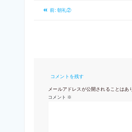
投
過
前:
朝礼②
去
稿
の
投
ナ
稿:
ビ
ゲ
コメントを残す
ー
メールアドレスが公開されることはあ
シ
コメント
※
ョ
ン