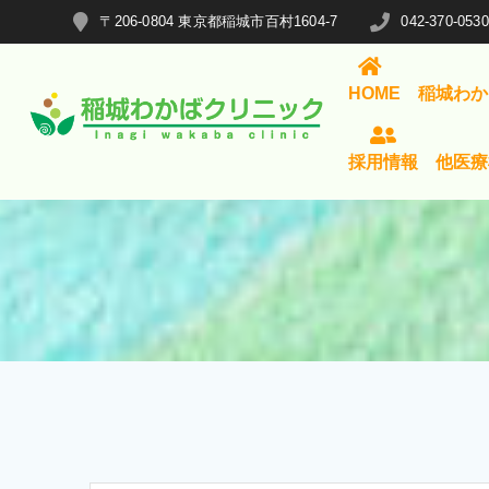
コ
〒206-0804 東京都稲城市百村1604-7
042-370-0530
ン
テ
HOME
稲城わか
ン
ツ
へ
採用情報
他医療
ス
キ
ッ
プ