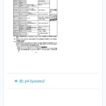
投
過
前:
p4-5yosetu2
稿
去
ナ
の
ビ
投
稿:
ゲ