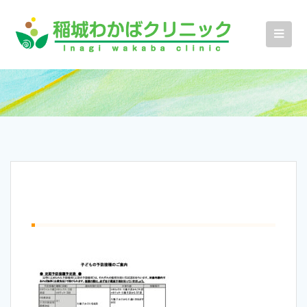
コ
ン
テ
ン
ツ
へ
ス
キ
ッ
プ