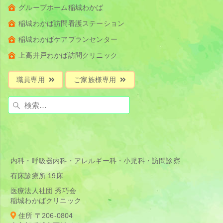
グループホーム稲城わかば
稲城わかば訪問看護ステーション
稲城わかばケアプランセンター
上高井戸わかば訪問クリニック
職員専用
ご家族様専用
検
索:
内科・呼吸器内科・アレルギー科・小児科・訪問診察
有床診療所 19床
医療法人社団 秀巧会
稲城わかばクリニック
住所 〒206-0804