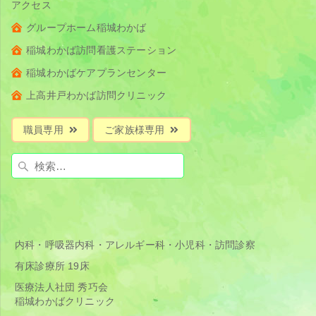
アクセス
グループホーム稲城わかば
稲城わかば訪問看護ステーション
稲城わかばケアプランセンター
上高井戸わかば訪問クリニック
職員専用
ご家族様専用
検
索:
内科・呼吸器内科・アレルギー科・小児科・訪問診察
有床診療所 19床
医療法人社団 秀巧会
稲城わかばクリニック