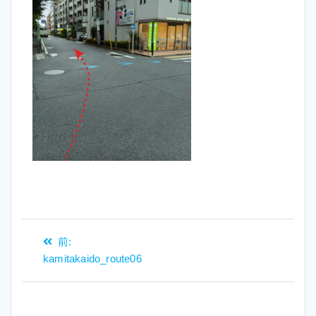
投
過
前:
稿
去
kamitakaido_route06
ナ
の
ビ
投
稿:
ゲ