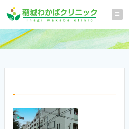
コ
ン
テ
ン
ツ
へ
ス
キ
ッ
プ