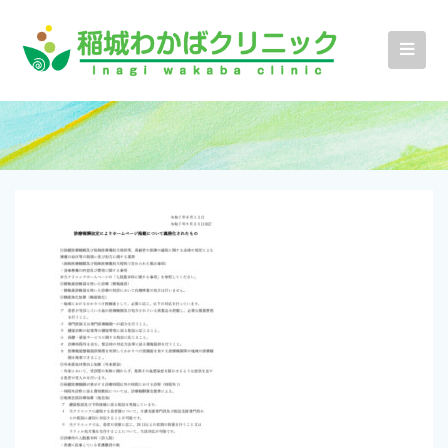
コ
ン
テ
ン
ツ
へ
ス
キ
ッ
プ