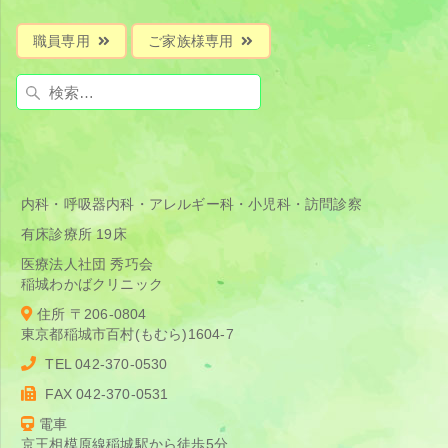
職員専用
ご家族様専用
検
索:
内科・呼吸器内科・アレルギー科・小児科・訪問診察
有床診療所 19床
医療法人社団 秀巧会
稲城わかばクリニック
住所 〒206-0804
東京都稲城市百村(もむら)1604-7
TEL 042-370-0530
FAX 042-370-0531
電車
京王相模原線稲城駅から徒歩5分